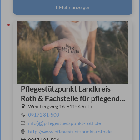
+ Mehr anzeigen
Pflegestützpunkt Landkreis
Roth & Fachstelle für pflegende
Weinbergweg 16, 91154 Roth
Angehörige
09171 81-500
info(@)pflegestuetspunkt-roth.de
http://www.pflegestuetzpunkt-roth.de
09171 81-504