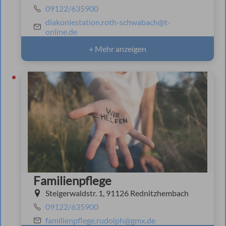
09122/635900
diakoniestation.roth-schwabach@t-
online.de
+ Mehr anzeigen
Familienpflege
Steigerwaldstr. 1, 91126 Rednitzhembach
09122/635900
familienpflege.rudolph@gmx.de