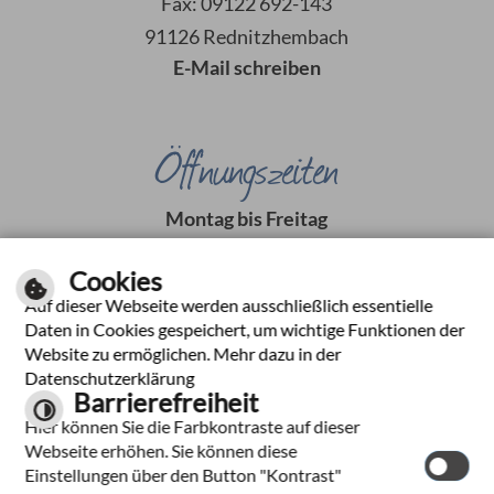
Fax: 09122 692-143
91126 Rednitzhembach
E-Mail schreiben
Öffnungszeiten
Montag bis Freitag
08:00 Uhr bis 12:00 Uhr
Cookies
Dienstag
Auf dieser Webseite werden ausschließlich essentielle
14:00 Uhr bis 16:00 Uhr
Daten in Cookies gespeichert, um wichtige Funktionen der
Montag + Donnerstag
Website zu ermöglichen. Mehr dazu in der
14:00 Uhr bis 18:00 Uhr
Datenschutzerklärung
Barrierefreiheit
Hier können Sie die Farbkontraste auf dieser
Webseite erhöhen. Sie können diese
Italienisch
Kontrastseite
Einstellungen über den Button "Kontrast"