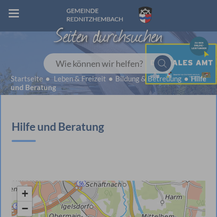
Seiten durchsuchen
Wie können wir helfen?
Startseite
Leben & Freizeit
Bildung & Betreuung
Hilfe
und Beratung
Hilfe und Beratung