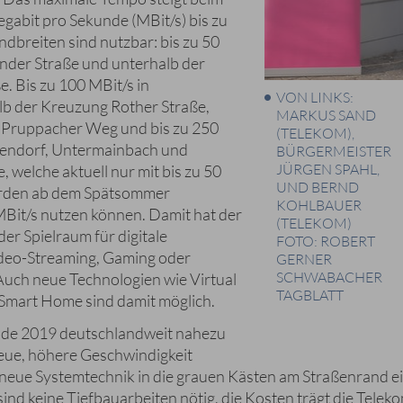
gabit pro Sekunde (MBit/s) bis zu
dbreiten sind nutzbar: bis zu 50
nder Straße und unterhalb der
. Bis zu 100 MBit/s in
VON LINKS:
b der Kreuzung Rother Straße,
MARKUS SAND
 Pruppacher Weg und bis zu 250
(TELEKOM),
ckendorf, Untermainbach und
BÜRGERMEISTER
JÜRGEN SPAHL,
 welche aktuell nur mit bis zu 50
UND BERND
werden ab dem Spätsommer
KOHLBAUER
MBit/s nutzen können. Damit hat der
(TELEKOM)
er Spielraum für digitale
FOTO: ROBERT
deo-Streaming, Gaming oder
GERNER
SCHWABACHER
Auch neue Technologien wie Virtual
TAGBLATT
 Smart Home sind damit möglich.
Ende 2019 deutschlandweit nahezu
neue, höhere Geschwindigkeit
neue Systemtechnik in die grauen Kästen am Straßenrand ei
ind keine Tiefbauarbeiten nötig, die Kosten trägt die Teleko