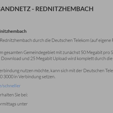
BANDNETZ - REDNITZHEMBACH
dnitzhembach
Rednitzhembach durch die Deutschen Telekom (auf eigene 
 im gesamten Gemeindegebiet mit zunächst 50 Megabit pro S
t Download und 25 Megabit Upload wird komplett durch di
erbindung nutzen möchte, kann sich mit der Deutschen Tel
 3000 in Verbindung setzen.
/schneller
halten Sie bei:
ormittags unter