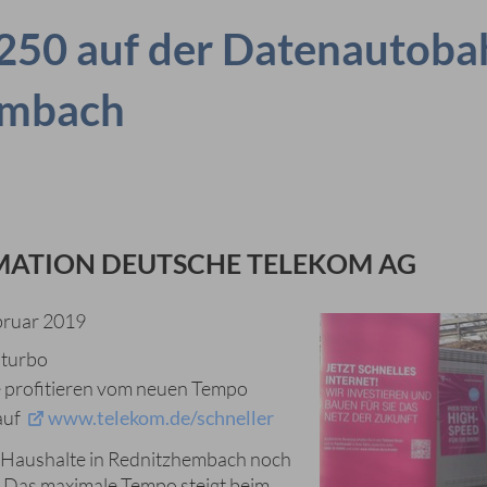
 250 auf der Datenautoba
embach
ATION DEUTSCHE TELEKOM AG
bruar 2019
nturbo
 profitieren vom neuen Tempo
auf
www.telekom.de/schneller
 Haushalte in Rednitzhembach noch
. Das maximale Tempo steigt beim