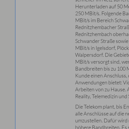
Herunterladen auf 50 Me
250 MBit/s. Folgende Ban
MBit/s im Bereich Schwa
Rednitzhembacher Straße
Rednitzhembach oberhal
Schwander Straße sowie
MBit/s in Igelsdorf, Plö
Walpersdorf. Die Gebiete,
MBit/s versorgt sind, 
Bandbreiten bis zu 100 
Kunde einen Anschluss, d
Anwendungen bietet: Vi
Arbeiten von zu Hause. 
Reality, Telemedizin und
Die Telekom plant, bis 
alle Anschlüsse auf die 
umzustellen. Dafür wird 
höhere Bandbreiten. Es s