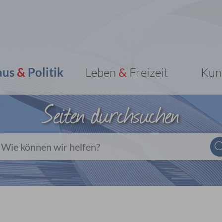
aus
&
Politik
Leben
&
Freizeit
Kun
Seiten durchsuchen
Wie können wir helfen?