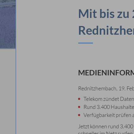
Mit bis zu
Rednitzh
MEDIENINFORM
Rednitzhembach, 19. Fe
Telekom zündet Date
Rund 3.400 Haushalte
Verfügbarkeit prüfen 
Jetzt können rund 3.400
schneller im Netz surfen