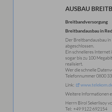
AUSBAU BREIT
Breitbandversorgung
Breitbandausbau in Re
Der Breitbandausbau in 
abgeschlossen.
Ein schnelleres Internet
sogar bis zu 100 Megabi
realisiert.
Wer die schnelle Datenv
Telefonnummer 0800 330
Link:
www.telekom.de
Weitere Informationen er
Herrn Birol Sekerlisoy v
Tel: +49 9122 692154