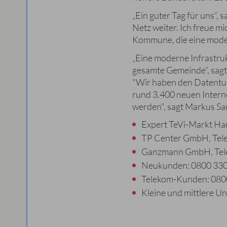
„Ein guter Tag für uns“,
Netz weiter. Ich freue m
Kommune, die eine modern
„Eine moderne Infrastrukt
gesamte Gemeinde“, sag
"Wir haben den Datenturb
rund 3.400 neuen Intern
werden", sagt Markus S
Expert TeVi-Markt Ha
TP Center GmbH, Tele
Ganzmann GmbH, Tele
Neukunden: 0800 330 
Telekom-Kunden: 0800
Kleine und mittlere U