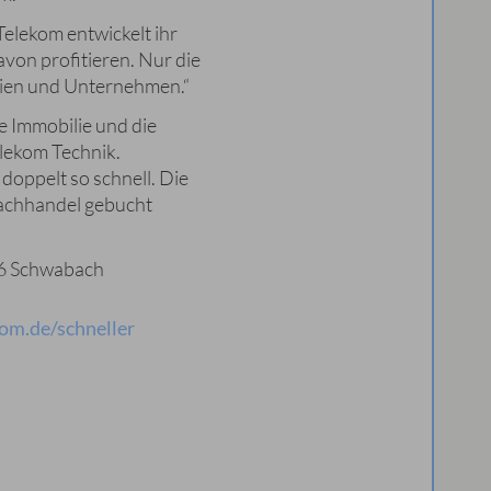
Telekom entwickelt ihr
von profitieren. Nur die
ilien und Unternehmen.“
de Immobilie und die
lekom Technik.
doppelt so schnell. Die
Fachhandel gebucht
26 Schwabach
om.de/schneller