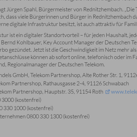
 sagt Jürgen Spahl, Bürgermeister von Rednitzhembach. „Die 
ich, dass viele Bürgerinnen und Bürger in Rednitzhembach da
e digitale Infrastruktur besitzt, ist auch attraktiv für Fam
ur ist ein digitaler Standortvorteil – für jeden Haushalt, je
t Bernd Kohlbauer, Key Account Manager der Deutschen Te
o gezündet. Jetzt ist die Geschwindigkeit im Netz mehr als 
etanschlüsse können ab sofort online, telefonisch oder im 
and, Regionalmanager der Deutschen Telekom.
ndels GmbH, Telekom Partnershop, Alte Rother Str. 1, 911
kom Partnershop, Rathausgasse 2-4, 91126 Schwabach
kom Partnershop, Hauptstr. 35, 91154 Roth
www.telek
3000 (kostenfrei)
 330 1000 (kostenfrei)
nternehmen 0800 330 1300 (kostenfrei)