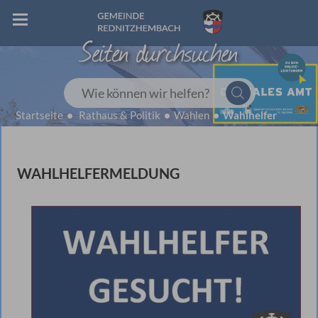
Seiten durchsuchen
Wie können wir helfen?
Startseite
Rathaus & Politik
Wahlen
Wahlhelfer
WAHLHELFERMELDUNG