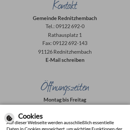
Kontakt
Gemeinde Rednitzhembach
Tel.: 09122 692-0
Rathausplatz 1
Fax: 09122 692-143
91126 Rednitzhembach
E-Mail schreiben
Öffnungszeiten
Montag bis Freitag
08:00 Uhr bis 12:00 Uhr
Cookies
Dienstag
Auf dieser Webseite werden ausschließlich essentielle
14:00 Uhr bis 16:00 Uhr
Daten in Cookies gespeichert, um wichtige Funktionen der