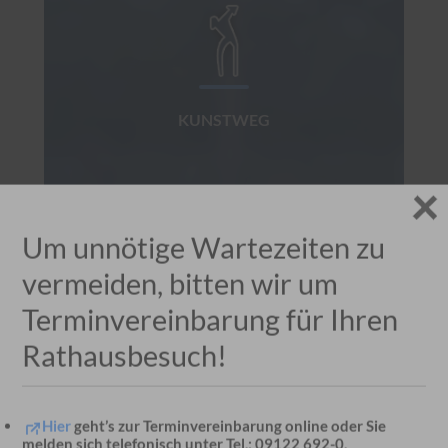
KUNSTWEG
Um unnötige Wartezeiten zu
vermeiden, bitten wir um
Terminvereinbarung für Ihren
TERMINBUCHUNG
Rathausbesuch!
Hier
geht’s zur Terminvereinbarung online oder Sie
melden sich telefonisch unter Tel.: 09122 692-0.