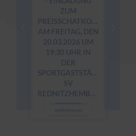
- EINLADUNG
ZUM
JAHRES
PREISSCHAFKOPF
2026 - 
AM FREITAG, DEN
13.02.20
20.03.2026 UM
UHR I
19:30 UHR IN
SPORTG
DER
S
SPORTGASTSTÄTTE
SV
weite
REDNITZHEMBACH
weiterlesen