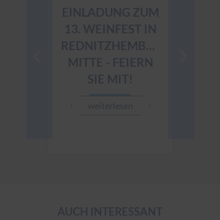
EINLADUNG ZUM
INFOR
13. WEINFEST IN
Z
REDNITZHEMBACHS
MITTE - FEIERN
weite
SIE MIT!
weiterlesen
AUCH INTERESSANT