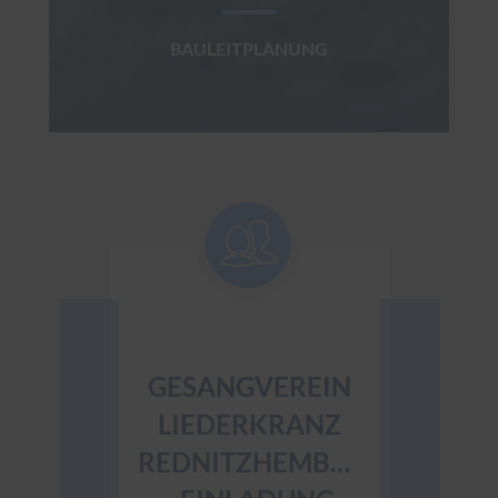
BAULEITPLANUNG
GESANGVEREIN
MÄNNER
LIEDERKRANZ
LIEDE
REDNITZHEMBACH
REDNIT