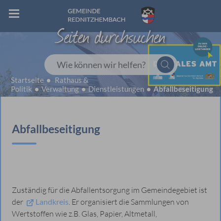
Seiten durchsuchen
Wie können wir helfen?
Startseite
Rathaus &
Politik
Verwaltung
Dienstleistungen
Abfallbeseitigung
Abfallbeseitigung
Zuständig für die Abfallentsorgung im Gemeindegebiet ist
der
Landkreis
. Er organisiert die Sammlungen von
Wertstoffen wie z.B. Glas, Papier, Altmetall,