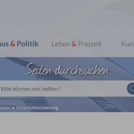
aus
&
Politik
Leben
&
Freizeit
Kun
Seiten durchsuchen
Wie können wir helfen?
ungen
Unterhaltssicherung